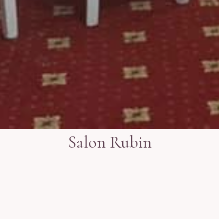
Salon Rubin
O sala de exceptie care se potriveste
oricarui tip de eveniment ce incadreaza cu
usurinta decorul placut si care