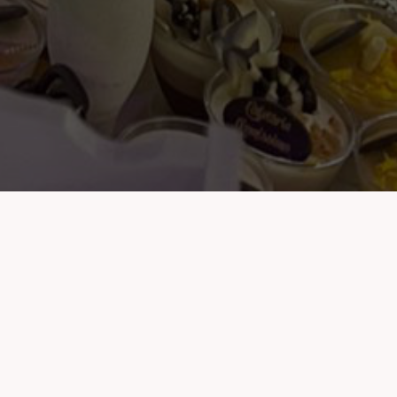
de secol,
 mod special cu