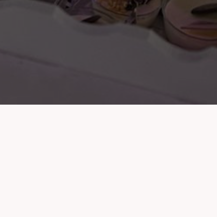
diție de peste un sfert 
ORD se identifică în